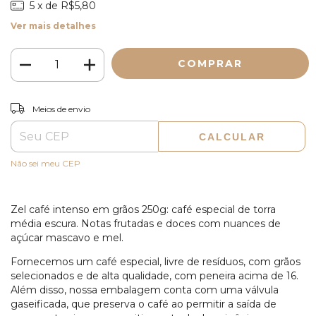
5
x de
R$5,80
Ver mais detalhes
ALTERAR CEP
Entregas para o CEP:
Meios de envio
CALCULAR
Não sei meu CEP
Zel café intenso em grãos 250g: café especial de torra
média escura. Notas frutadas e doces com nuances de
açúcar mascavo e mel.
Fornecemos um café especial, livre de resíduos, com grãos
selecionados e de alta qualidade, com peneira acima de 16.
Além disso, nossa embalagem conta com uma válvula
gaseificada, que preserva o café ao permitir a saída de