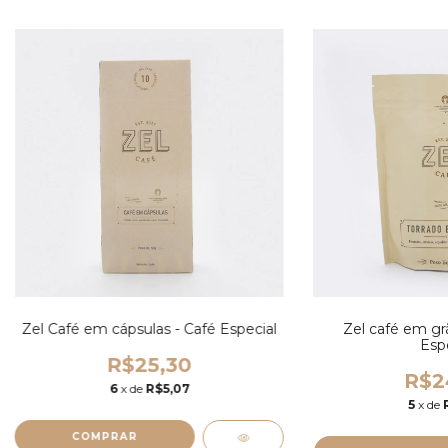
Zel Café em cápsulas - Café Especial
Zel café em gr
Espe
R$25,30
R$2
6
x de
R$5,07
5
x de